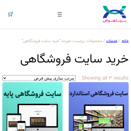
فتن
ه
خانه
/
خدمات
/ محصولات برچسب خورده “خرید سایت فروشگاهی”
حتوا
خرید سایت فروشگاهی
Showing all 3 results